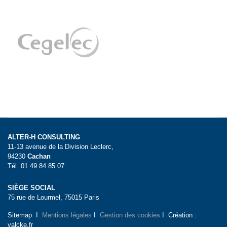
ALTER-H CONSULTING
11-13 avenue de la Division Leclerc,
94230
Cachan
Tél. 01 49 84 85 07
SIÈGE SOCIAL
75 rue de Lourmel, 75015 Paris
Sitemap I
Mentions légales
I
Gestion des cookies
I Création :
valcke.fr