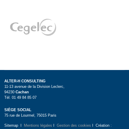
ALTER-H CONSULTING
11-13 avenue de la Division Leclerc,
94230
Cachan
Tél. 01 49 84 85 07
SIÈGE SOCIAL
75 rue de Lourmel, 75015 Paris
Sitemap I
Mentions légales
I
Gestion des cookies
I Création :